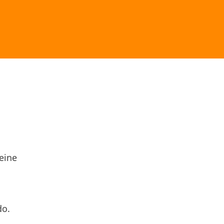
eine
do.