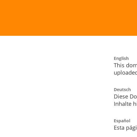
English
This dom
uploaded
Deutsch
Diese Do
Inhalte h
Español
Esta pág