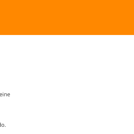
eine
do.