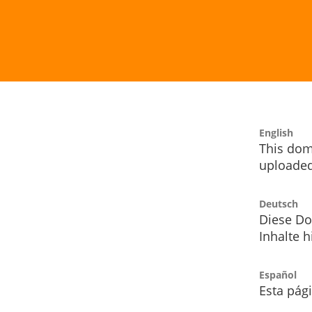
English
This dom
uploaded
Deutsch
Diese Do
Inhalte h
Español
Esta pág